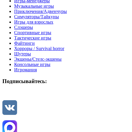
Игры-менеджеры
Музыкальные игры
Приключения/Адвенчуры
Симуляторы/Тайкуны
Игры для взрослых
Слэшеры
Спортивные игры
Тактические игры
Файтинги
Хорроры / Survival horror
Шутеры
Экшены/Стелс-экшены
Консольные игры
Игромания
Подписывайтесь: