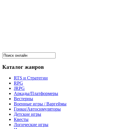
Каталог жанров
RTS и Стратегии
RPG
JRPG
Аркады/Платформеры
Вестерны
Военные игры / Варгеймы
Гонки/Автосимуляторы
Детские игры
Квесты
Логические игры