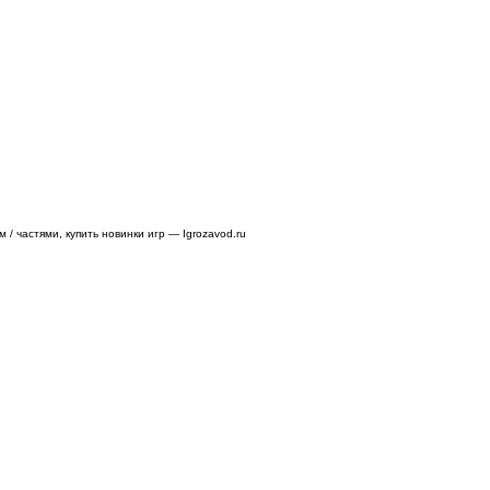
/ частями, купить новинки игр — Igrozavod.ru