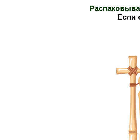
Распаковыва
Е
сли 