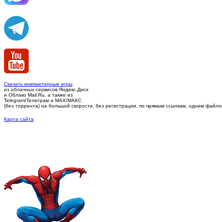
Скачать компьютерные игры
из облачных сервисов Яндекс.Диск
и Облако Mail.Ru, а также из
Telegram/Телеграм
и MAX/МАКС
(без торрента)
на большой скорости, без регистрации, по прямым ссылкам, одним файлом 
Карта сайта