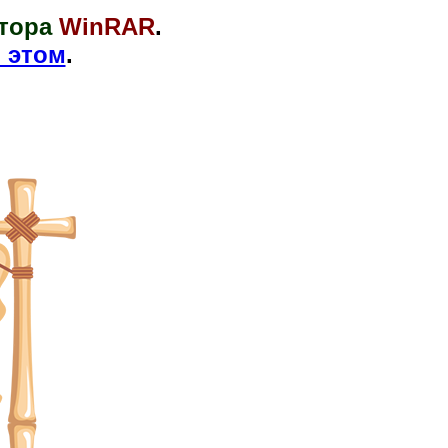
тора
WinRAR
.
 этом
.