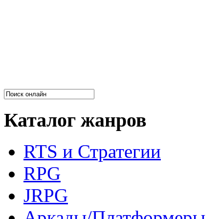
Каталог жанров
RTS и Стратегии
RPG
JRPG
Аркады/Платформеры