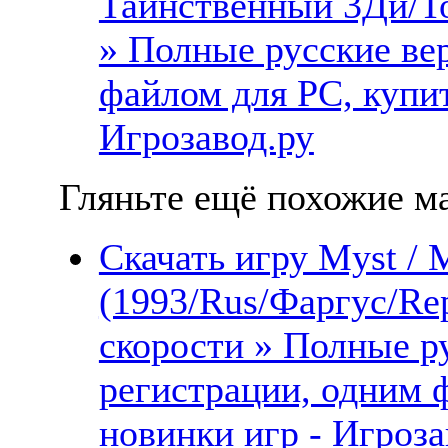
Таинственный 3Ди/То
» Полные русские ве
файлом для PC, купит
Игрозавод.ру
Гляньте ещё похожие ма
Скачать игру Myst /
(1993/Rus/Фаргус/Re
скорости » Полные ру
регистрации, одним 
новинки игр - Игроза