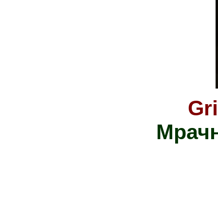
Gr
Мрачн