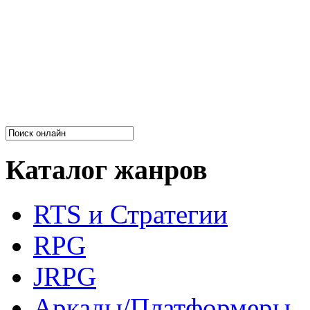
Каталог жанров
RTS и Стратегии
RPG
JRPG
Аркады/Платформеры