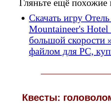
Гляньте ещё похожие 
Скачать игру Отел
Mountaineer's Hote
большой скорости »
файлом для PC, куп
Квесты: головоло