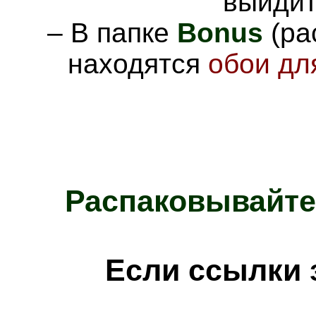
выйдит
– В папке
Bonus
(ра
находятся
обои дл
Распаковывайте
Е
сли ссылки