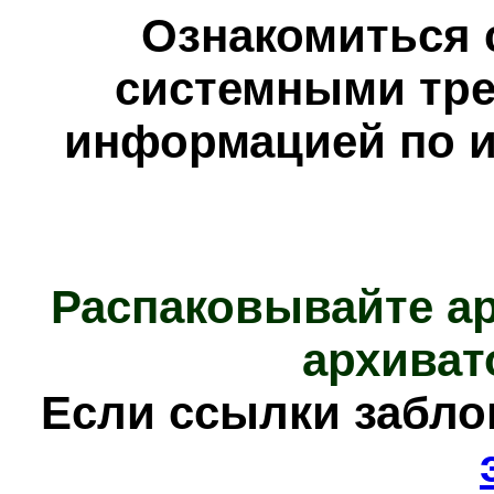
Ознакомиться 
системными тре
информацией по и
Распаковывайте а
архиват
Е
сли ссылки забл