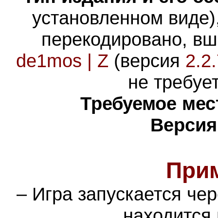
установленном виде)
перекодировано, вш
de1mos | Z
(версия
2.2
не требует
Требуемое мес
Версия
При
– Игра запускается че
находится