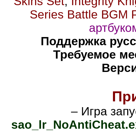
Skins Set
,
Integrity K
Series Battle BGM 
артбуко
Поддержка русс
Требуемое ме
Верси
Пр
– Игра зап
sao_lr_NoAntiCheat.e