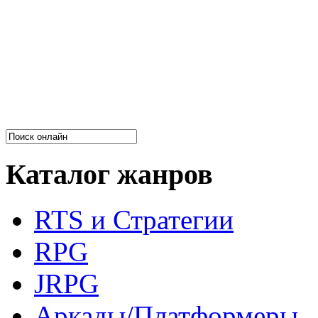
Каталог жанров
RTS и Стратегии
RPG
JRPG
Аркады/Платформеры