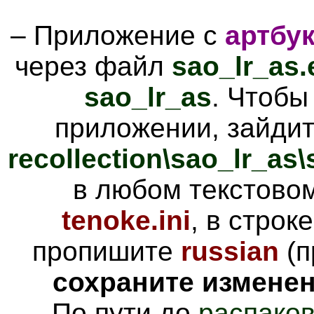
– Приложение с
артбу
через файл
sao_lr_as.
sao_lr_as
. Чтобы
приложении, зайди
recollection\sao_lr_as
в любом текстово
tenoke.ini
, в строк
пропишите
russian
(п
сохраните измене
– По пути до
распаков