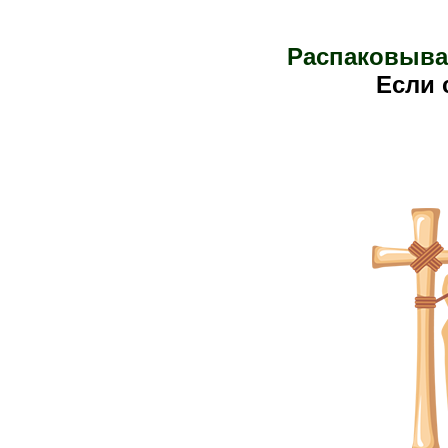
Распаковыва
Е
сли 