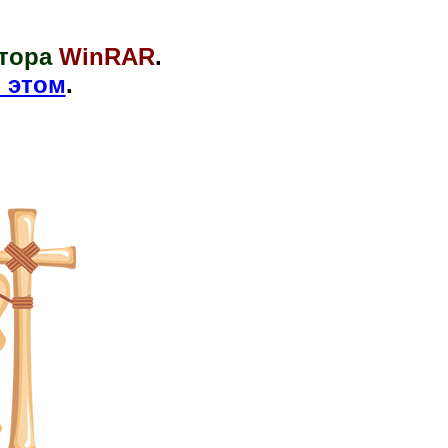
тора
WinRAR
.
 этом
.