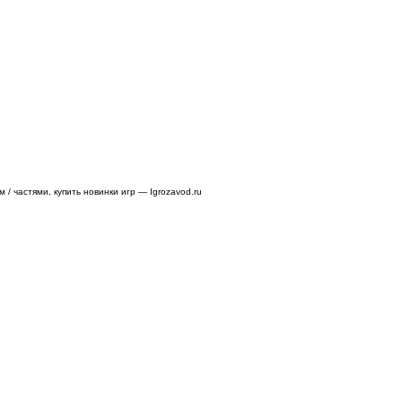
/ частями, купить новинки игр — Igrozavod.ru