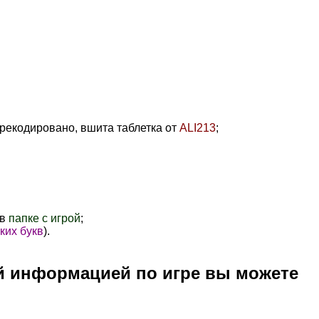
перекодировано, вшита таблетка от
ALI213
;
 в
папке с игрой
;
ких букв
).
й информацией по игре вы можете