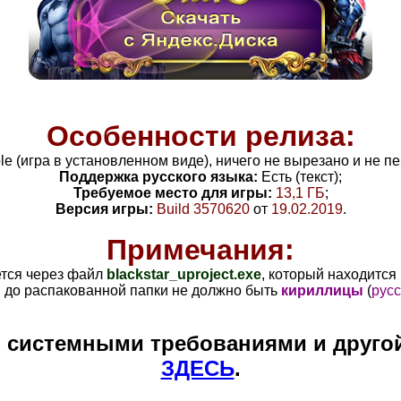
Особенности релиза:
ble (игра в установленном виде), ничего не вырезано и не 
Поддержка русского языка:
Есть (текст);
Требуемое место для игры:
13,1 ГБ
;
Версия игры:
Build 3570620
от
19.02.2019
.
Примечания:
ется через файл
blackstar_uproject
.exe
, который находится
и до распакованной папки не должно быть
кириллицы
(
русс
и системными требованиями и друго
ЗДЕСЬ
.