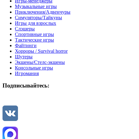
Игры-менеджеры
Музыкальные игры
Приключения/Адвенчуры
Симуляторы/Тайкуны
Игры для взрослых
Слэшеры
Спортивные игры
Тактические игры
Файтинги
Хорроры / Survival horror
Шутеры
Экшены/Стелс-экшены
Консольные игры
Игромания
Подписывайтесь: