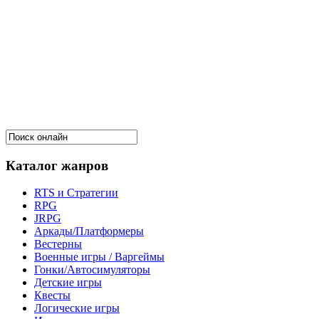
Каталог жанров
RTS и Стратегии
RPG
JRPG
Аркады/Платформеры
Вестерны
Военные игры / Варгеймы
Гонки/Автосимуляторы
Детские игры
Квесты
Логические игры