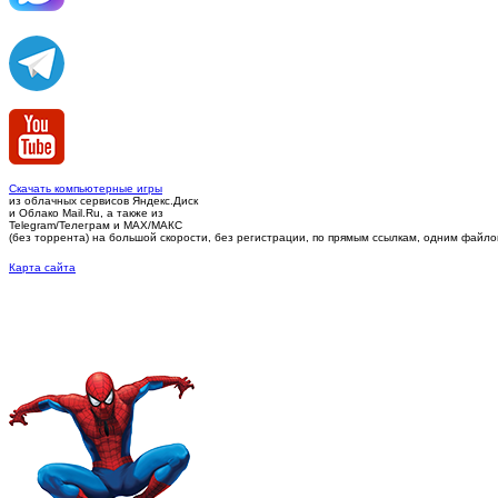
Скачать компьютерные игры
из облачных сервисов Яндекс.Диск
и Облако Mail.Ru, а также из
Telegram/Телеграм
и MAX/МАКС
(без торрента)
на большой скорости, без регистрации, по прямым ссылкам, одним файлом 
Карта сайта