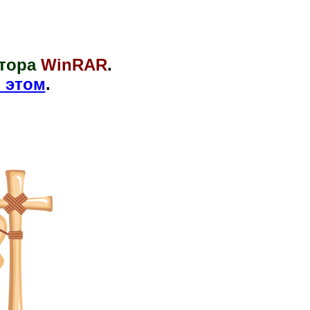
тора
WinRAR
.
 этом
.