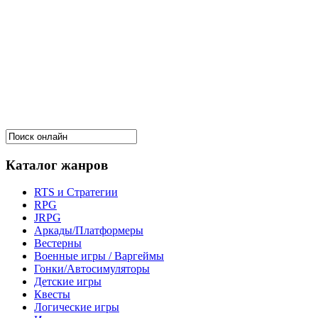
Каталог жанров
RTS и Стратегии
RPG
JRPG
Аркады/Платформеры
Вестерны
Военные игры / Варгеймы
Гонки/Автосимуляторы
Детские игры
Квесты
Логические игры