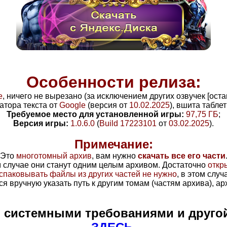
Особенности релиза:
e
, ничего не вырезано (за исключением других озвучек [ост
атора текста от
Google
(версия от
10.02.2025
), вшита табле
Требуемое место для установленной игры:
97,75 ГБ
;
Версия игры:
1.0.6.0
(
Build 17223101
от
03.02.2025
).
Примечание:
Это
многотомный архив
, вам нужно
скачать все его части
м случае они станут одним целым архивом
. Достаточно
откр
спаковывать файлы из других частей не нужно
, в этом слу
ся вручную указать путь к другим томам (частям архива), ар
и системными требованиями и друго