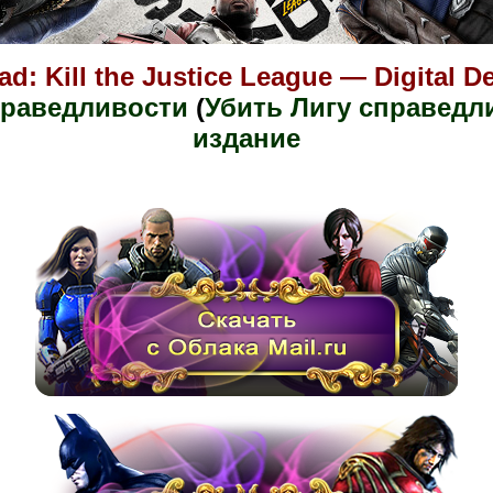
d: Kill the Justice League — Digital D
праведливости
(
Убить Лигу справедл
издание