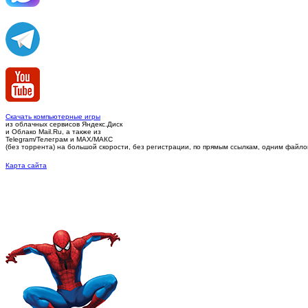
Скачать компьютерные игры
из облачных сервисов Яндекс.Диск
и Облако Mail.Ru, а также из
Telegram/Телеграм
и MAX/МАКС
(без торрента)
на большой скорости, без регистрации, по прямым ссылкам, одним файлом 
Карта сайта