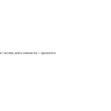
/ частями, купить новинки игр — Igrozavod.ru