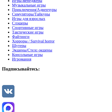
Игры-менеджеры
Музыкальные игры
Приключения/Адвенчуры
Симуляторы/Тайкуны
Игры для взрослых
Слэшеры
Спортивные игры
Тактические игры
Файтинги
Хорроры / Survival horror
Шутеры
Экшены/Стелс-экшены
Консольные игры
Игромания
Подписывайтесь: