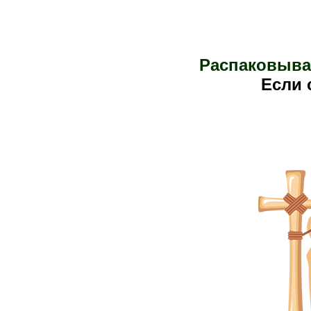
Распаковыва
Е
сли 