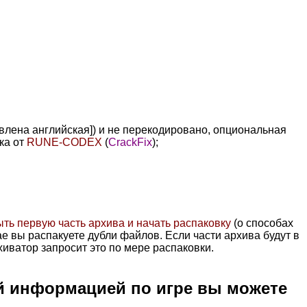
авлена английская]) и не перекодировано, опциональная
тка от
RUNE-CODEX
(
CrackFix
);
.
ыть первую часть архива и начать распаковку
(о способах
чае вы распакуете дубли файлов. Если части архива будут в
хиватор запросит это по мере распаковки.
й информацией по игре вы можете