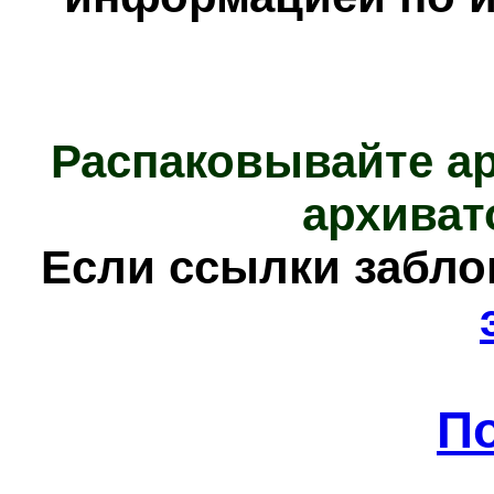
Распаковывайте а
архиват
Е
сли ссылки забл
П