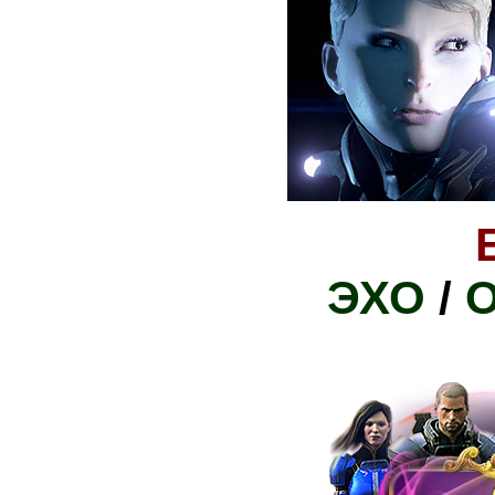
ЭХО
/
О