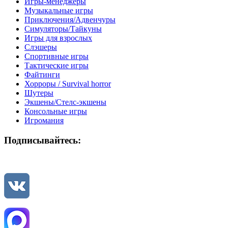
Игры-менеджеры
Музыкальные игры
Приключения/Адвенчуры
Симуляторы/Тайкуны
Игры для взрослых
Слэшеры
Спортивные игры
Тактические игры
Файтинги
Хорроры / Survival horror
Шутеры
Экшены/Стелс-экшены
Консольные игры
Игромания
Подписывайтесь: