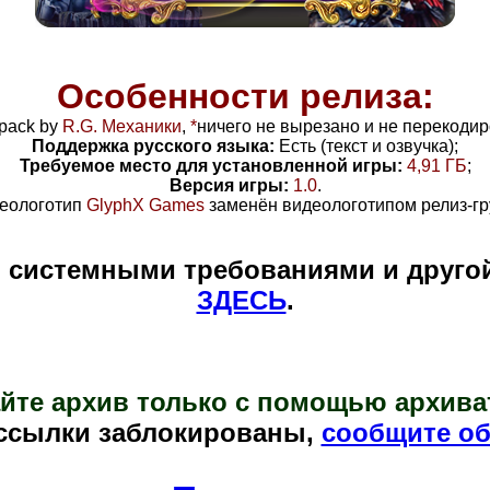
Особенности релиза:
pack by
R.G. Механики
,
*
ничего не вырезано и не перекодир
Поддержка русского языка:
Есть (текст и озвучка);
Требуемое место для установленной игры:
4,91 ГБ
;
Версия игры:
1.0
.
еологотип
GlyphX Games
заменён видеологотипом релиз-гр
и системными требованиями и друго
ЗДЕСЬ
.
йте архив только с помощью архива
ссылки заблокированы,
сообщите об