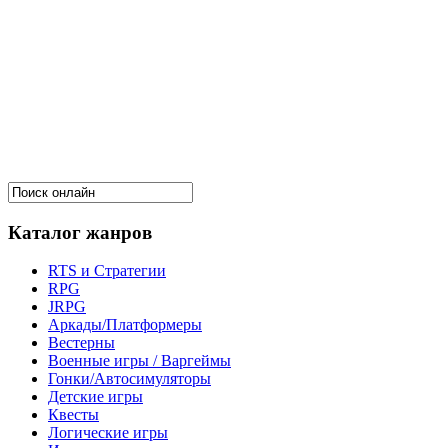
Каталог жанров
RTS и Стратегии
RPG
JRPG
Аркады/Платформеры
Вестерны
Военные игры / Варгеймы
Гонки/Автосимуляторы
Детские игры
Квесты
Логические игры