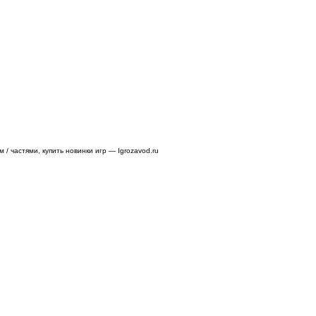
/ частями, купить новинки игр — Igrozavod.ru