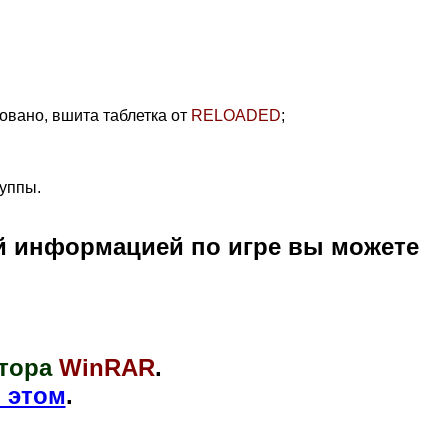
овано, вшита таблетка от
RELOADED
;
уппы.
й информацией по игре вы можете
тора
WinRAR
.
 этом
.