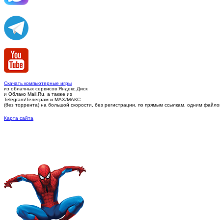
Скачать компьютерные игры
из облачных сервисов Яндекс.Диск
и Облако Mail.Ru, а также из
Telegram/Телеграм
и MAX/МАКС
(без торрента)
на большой скорости, без регистрации, по прямым ссылкам, одним файлом 
Карта сайта