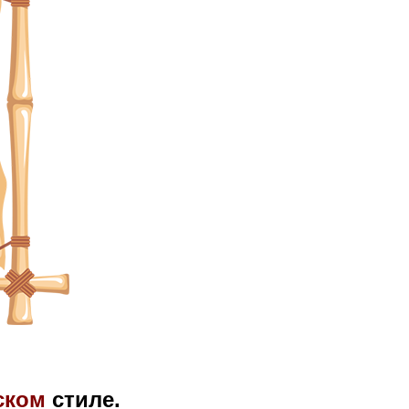
ском
стиле.