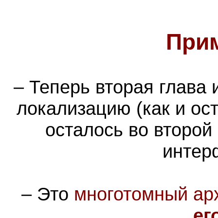
При
– Теперь вторая глава
локализацию (как и ос
осталось во второй 
интер
–
Это
многотомный ар
ег