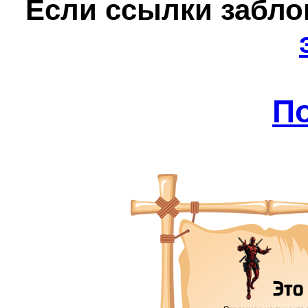
Е
сли ссылки забл
П