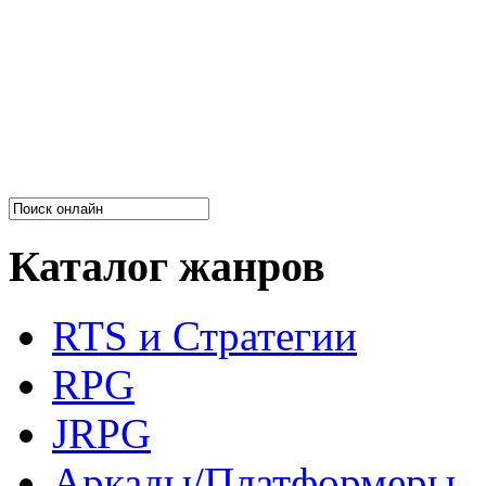
Каталог жанров
RTS и Стратегии
RPG
JRPG
Аркады/Платформеры