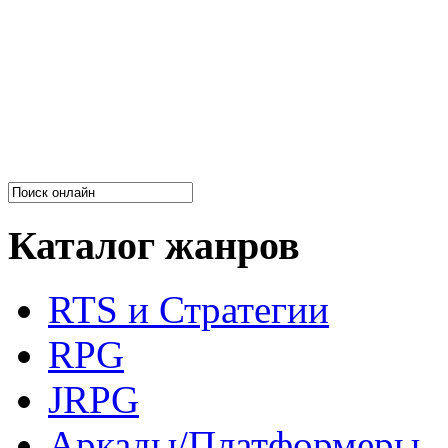
Каталог жанров
RTS и Стратегии
RPG
JRPG
Аркады/Платформеры