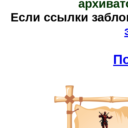
архиват
Е
сли ссылки забл
П