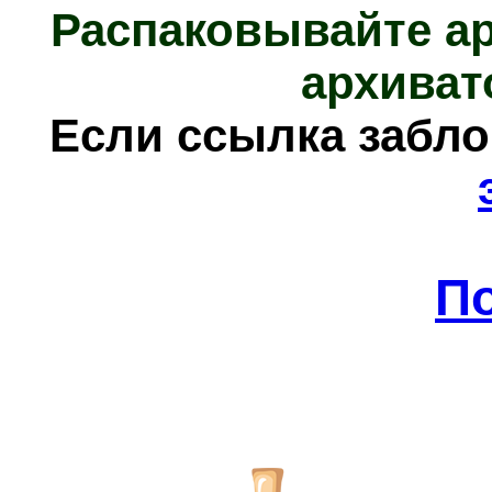
Распаковывайте а
архиват
Е
сли ссылка забл
П