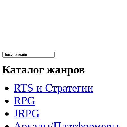
Каталог жанров
RTS и Стратегии
RPG
JRPG
Аркады/Платформеры