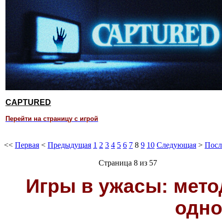
CAPTURED
Перейти на страницу с игрой
<<
Первая
<
Предыдущая
1
2
3
4
5
6
7
8
9
10
Следующая
>
Посл
Страница 8 из 57
Игры в ужасы: мето
одно