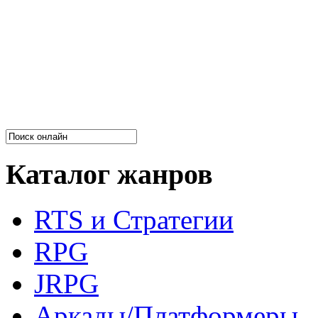
Каталог жанров
RTS и Стратегии
RPG
JRPG
Аркады/Платформеры