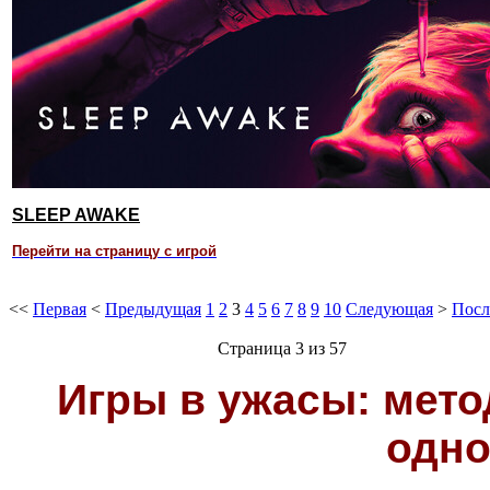
SLEEP AWAKE
Перейти на страницу с игрой
<<
Первая
<
Предыдущая
1
2
3
4
5
6
7
8
9
10
Следующая
>
Посл
Страница 3 из 57
Игры в ужасы: мето
одно