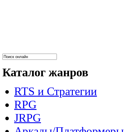
Каталог жанров
RTS и Стратегии
RPG
JRPG
Аркады/Платформеры