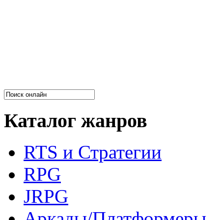
Каталог жанров
RTS и Стратегии
RPG
JRPG
Аркады/Платформеры