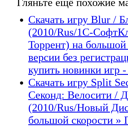
Гляньте ещё похожие ма
Скачать игру Blur / 
(2010/Rus/1С-СофтКл
Торрент) на большой
версии без регистрац
купить новинки игр -
Скачать игру Split Se
Секонд: Велосити / 
(2010/Rus/Новый Дис
большой скорости » 