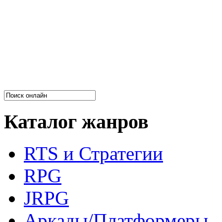
Каталог жанров
RTS и Стратегии
RPG
JRPG
Аркады/Платформеры