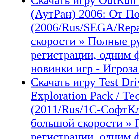
(АутРан) 2006: От П
(2006/Rus/SEGA/Repa
скорости » Полные ру
регистрации, одним 
новинки игр - Игроза
Скачать игру Test Dr
Exploration Pack / Т
(2011/Rus/1С-СофтКл
большой скорости » 
регистрации, одним 