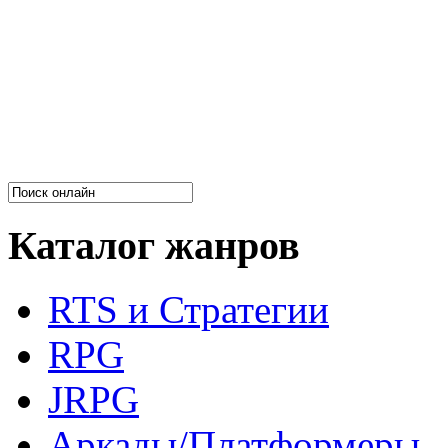
Каталог жанров
RTS и Стратегии
RPG
JRPG
Аркады/Платформеры