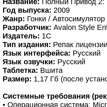
Название:
Полный Привод 2: 
Год выпуска:
2009
Жанр:
Гонки / Автосимулятор
Разработчик:
Avalon Style En
Издатель:
1С
Тип издания:
Репак лицензии
Язык интерфейса:
Русский
Язык озвучки:
Русский
Таблетка:
Вшита
Размер:
1,17 Гб (после устан
Системные требования (ре
• Операционная система: Mic