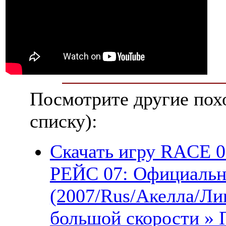
Посмотрите другие пох
списку):
Скачать игру RACE 0
РЕЙС 07: Официаль
(2007/Rus/Акелла/Ли
большой скорости » 