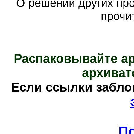
О решении других пр
прочи
Распаковывайте а
архиват
Е
сли ссылки забл
П