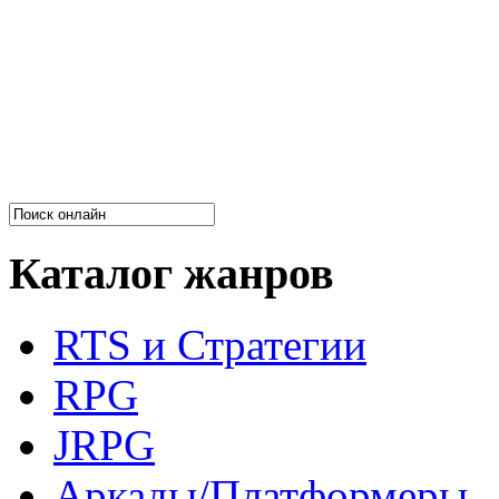
Каталог жанров
RTS и Стратегии
RPG
JRPG
Аркады/Платформеры