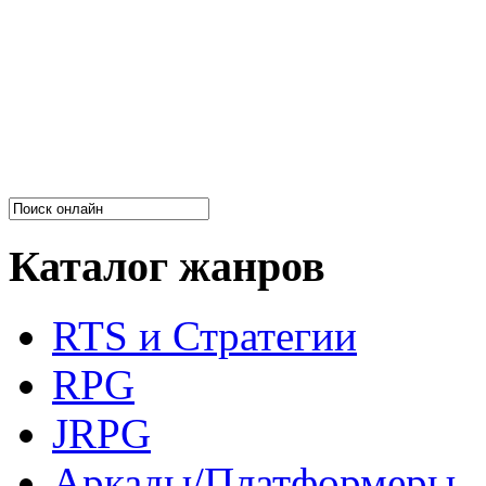
Каталог жанров
RTS и Стратегии
RPG
JRPG
Аркады/Платформеры