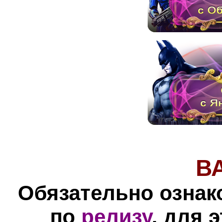
В
Обязательно ознак
по
релизу
, для 