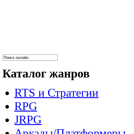
Каталог жанров
RTS и Стратегии
RPG
JRPG
Аркады/Платформеры