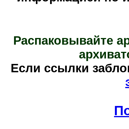
Распаковывайте а
архиват
Е
сли ссылки забл
П