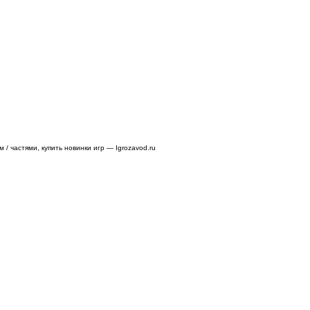
/ частями, купить новинки игр — Igrozavod.ru