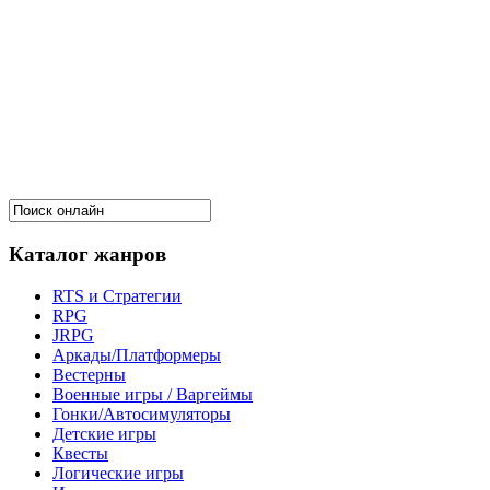
Каталог жанров
RTS и Стратегии
RPG
JRPG
Аркады/Платформеры
Вестерны
Военные игры / Варгеймы
Гонки/Автосимуляторы
Детские игры
Квесты
Логические игры