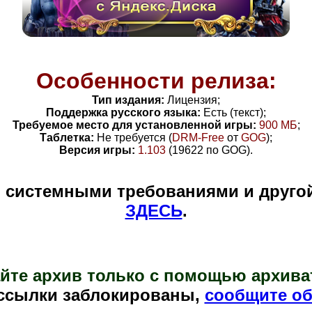
Особенности релиза:
Тип издания:
Лицензия;
Поддержка русского языка:
Есть (текст);
Требуемое место для установленной игры:
900 МБ
;
Таблетка:
Не требуется (
DRM-Free
от
GOG
)
;
Версия игры:
1.103
(
19622
по GOG).
и системными требованиями и друго
ЗДЕСЬ
.
йте архив только с помощью архива
ссылки заблокированы,
сообщите об