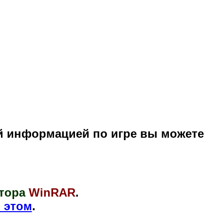
й информацией по игре вы можете
тора
WinRAR
.
 этом
.