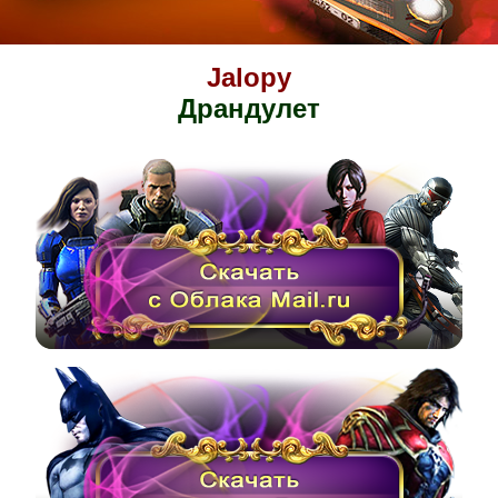
Jalopy
Драндулет