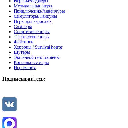
Игры-менеджеры
Музыкальные игры
Приключения/Адвенчуры
Симуляторы/Тайкуны
Игры для взрослых
Слэшеры
Спортивные игры
Тактические игры
Файтинги
Хорроры / Survival horror
Шутеры
Экшены/Стелс-экшены
Консольные игры
Игромания
Подписывайтесь: