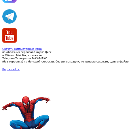
Скачать компьютерные игры
из облачных сервисов Яндекс.Диск
и Облако Mail.Ru, а также из
Telegram/Телеграм
и MAX/МАКС
(без торрента)
на большой скорости, без регистрации, по прямым ссылкам, одним файлом 
Карта сайта