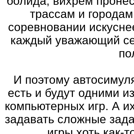
болида, вихрем проне
трассам и городам
соревновании искуснее
каждый уважающий се
по
И поэтому автосимуля
есть и будут одними 
компьютерных игр. А и
задавать сложные зада
игры хоть как-