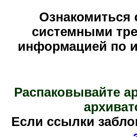
Ознакомиться 
системными тре
информацией по и
Распаковывайте а
архиват
Е
сли ссылки забл