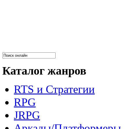
Каталог жанров
RTS и Стратегии
RPG
JRPG
Аркады/Платформеры