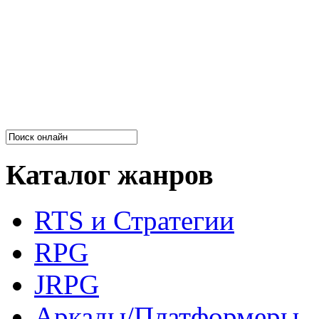
Каталог жанров
RTS и Стратегии
RPG
JRPG
Аркады/Платформеры