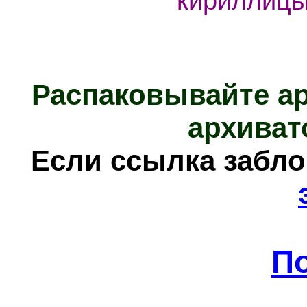
кириллиц
Распаковывайте а
архиват
Е
сли ссылка забл
П