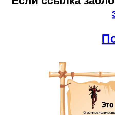
Е
сли ссылка забл
П