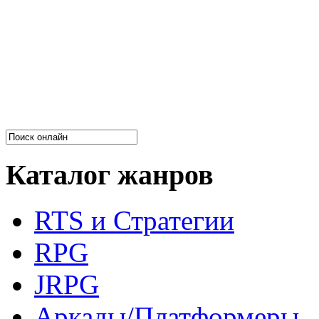
Каталог жанров
RTS и Стратегии
RPG
JRPG
Аркады/Платформеры