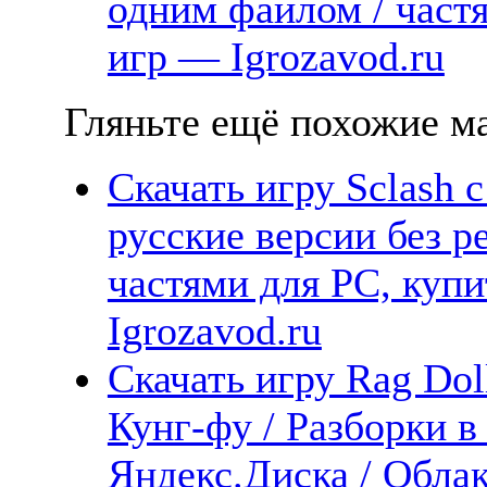
одним файлом / част
игр — Igrozavod.ru
Гляньте ещё похожие ма
Скачать игру Sclash 
русские версии без р
частями для PC, куп
Igrozavod.ru
Скачать игру Rag Dol
Кунг-фу / Разборки в
Яндекс.Диска / Облак