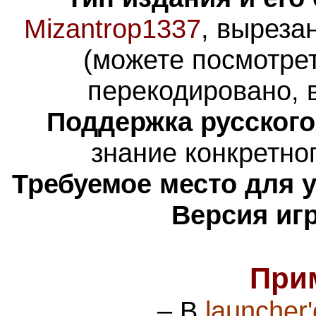
Mizantrop1337
, выреза
(можете посмотре
перекодировано, 
Поддержка русского
знание конкретно
Требуемое место для 
Версия иг
При
– В
launcher'