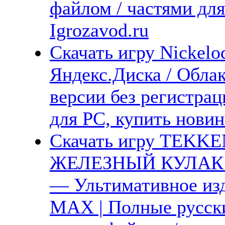
файлом / частями дл
Igrozavod.ru
Скачать игру Nickelod
Яндекс.Диска / Облак
версии без регистрац
для PC, купить новин
Скачать игру TEKKEN
ЖЕЛЕЗНЫЙ КУЛАК 8
— Ультимативное изд
MAX | Полные русски