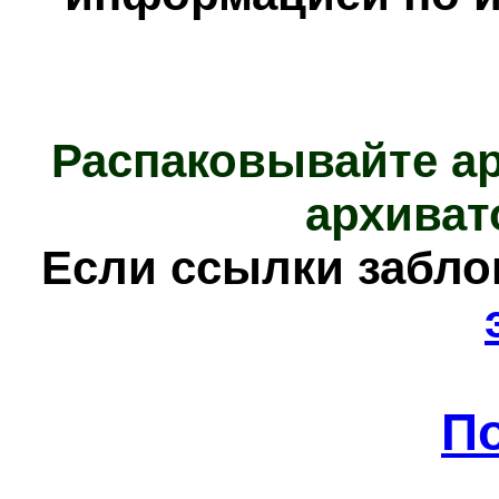
Распаковывайте а
архиват
Е
сли ссылки забл
П