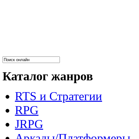
Каталог жанров
RTS и Стратегии
RPG
JRPG
Аркады/Платформеры