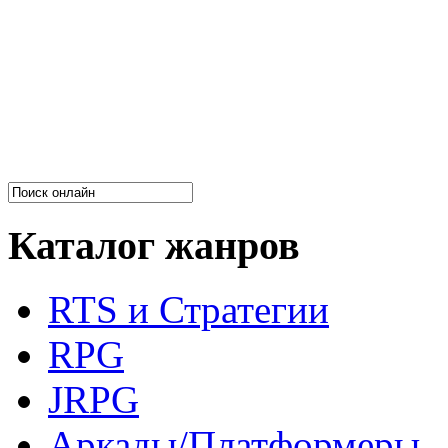
Каталог жанров
RTS и Стратегии
RPG
JRPG
Аркады/Платформеры