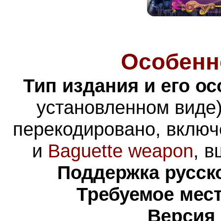
Особенн
Тип издания и его о
установленном виде)
перекодировано,
включ
и
Baguette weapon
,
в
Поддержка русско
Требуемое мест
Версия 