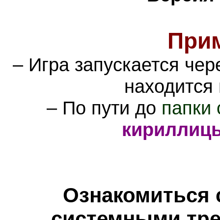
При
– Игра запускается че
находится
– По пути до
папки 
кириллиц
Ознакомиться 
системными тре