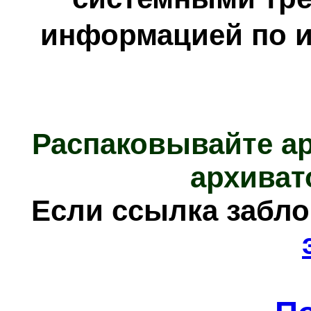
информацией по и
Распаковывайте а
архиват
Е
сли ссылка забл