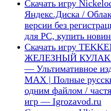
Скачать игру Nickelod
Яндекс.Диска / Облак
версии без регистрац
для PC, купить новин
Скачать игру TEKKEN
ЖЕЛЕЗНЫЙ КУЛАК 8
— Ультимативное изд
MAX | Полные русски
одним файлом / част
игр — Igrozavod.ru