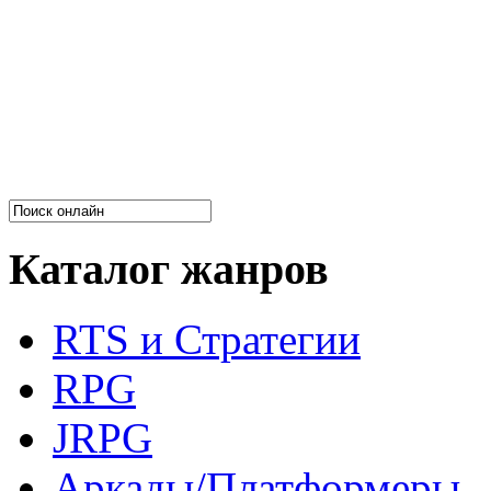
Каталог жанров
RTS и Стратегии
RPG
JRPG
Аркады/Платформеры