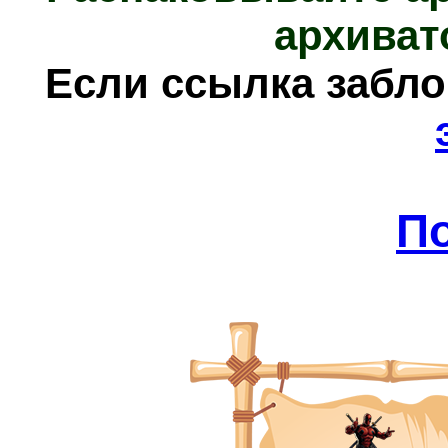
архиват
Е
сли ссылка забл
П