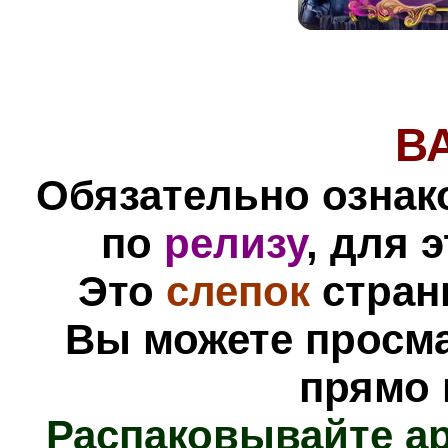
В
Обязательно ознак
по
релизу
, для 
Это
слепок
стра
Вы можете просм
прямо 
Распаковывайте а