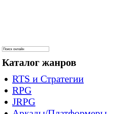
Каталог жанров
RTS и Стратегии
RPG
JRPG
Аркады/Платформеры