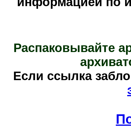
информацией по и
Распаковывайте а
архиват
Е
сли ссылка забл
П