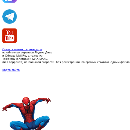
Скачать компьютерные игры
из облачных сервисов Яндекс.Диск
и Облако Mail.Ru, а также из
Telegram/Телеграм
и MAX/МАКС
(без торрента)
на большой скорости, без регистрации, по прямым ссылкам, одним файлом 
Карта сайта