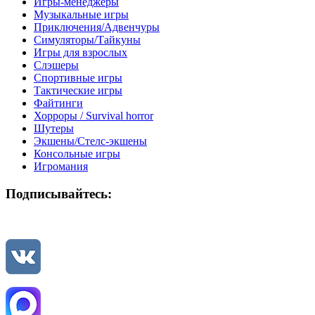
Игры-менеджеры
Музыкальные игры
Приключения/Адвенчуры
Симуляторы/Тайкуны
Игры для взрослых
Слэшеры
Спортивные игры
Тактические игры
Файтинги
Хорроры / Survival horror
Шутеры
Экшены/Стелс-экшены
Консольные игры
Игромания
Подписывайтесь: