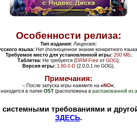
Особенности релиза:
Тип издания:
Лицензия;
сского языка:
Нет (полноценное знание конкретного языка
Требуемое место для установленной игры:
200 МБ
;
Таблетка:
Не требуется (
DRM-Free
от
GOG
);
Версия игры:
1.80.0-D
(2.0.0.1 по GOG)
.
Примечания:
– После запуска игры нажмите на
«
NO
»
;
находится в папке
OST
(расположена в
распакованной из 
и системными требованиями и друго
ЗДЕСЬ
.