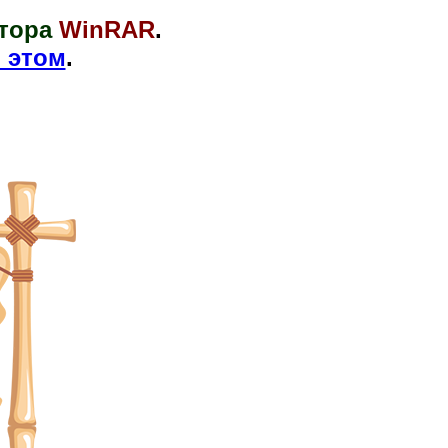
тора
WinRAR
.
 этом
.