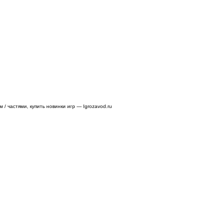
/ частями, купить новинки игр — Igrozavod.ru