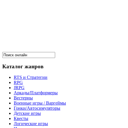
Каталог жанров
RTS и Стратегии
RPG
JRPG
Аркады/Платформеры
Вестерны
Военные игры / Варгеймы
Гонки/Автосимуляторы
Детские игры
Квесты
Логические игры