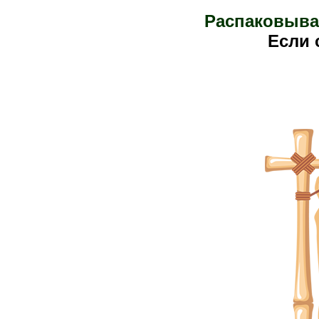
Распаковыва
Е
сли 