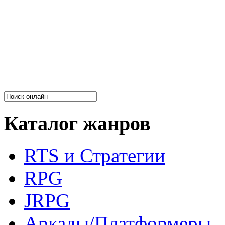
Каталог жанров
RTS и Стратегии
RPG
JRPG
Аркады/Платформеры