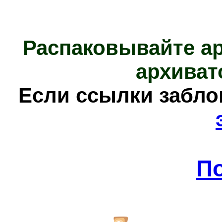
Распаковывайте а
архиват
Е
сли ссылки забл
П