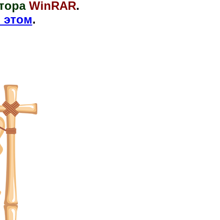
тора
WinRAR
.
 этом
.