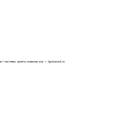
/ частями, купить новинки игр — Igrozavod.ru