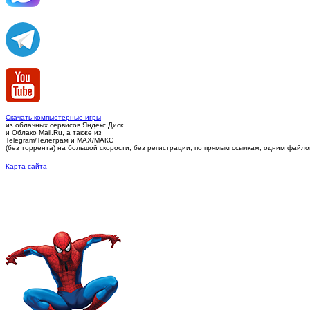
Скачать компьютерные игры
из облачных сервисов Яндекс.Диск
и Облако Mail.Ru, а также из
Telegram/Телеграм
и MAX/МАКС
(без торрента)
на большой скорости, без регистрации, по прямым ссылкам, одним файлом 
Карта сайта