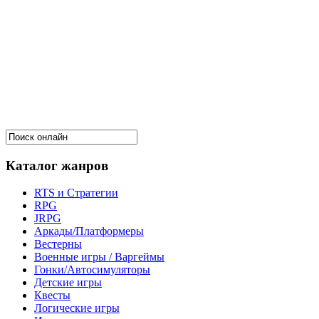
Каталог жанров
RTS и Стратегии
RPG
JRPG
Аркады/Платформеры
Вестерны
Военные игры / Варгеймы
Гонки/Автосимуляторы
Детские игры
Квесты
Логические игры