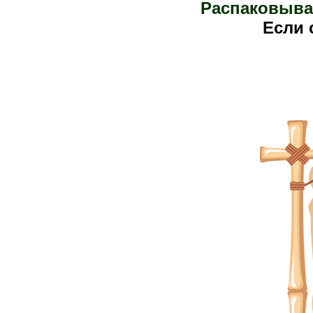
Распаковыва
Е
сли 