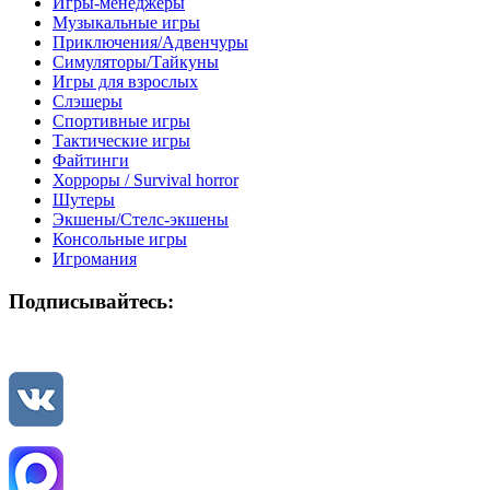
Игры-менеджеры
Музыкальные игры
Приключения/Адвенчуры
Симуляторы/Тайкуны
Игры для взрослых
Слэшеры
Спортивные игры
Тактические игры
Файтинги
Хорроры / Survival horror
Шутеры
Экшены/Стелс-экшены
Консольные игры
Игромания
Подписывайтесь: