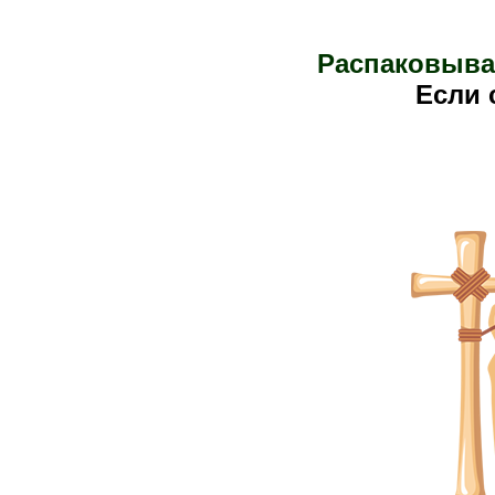
Распаковыва
Е
сли 