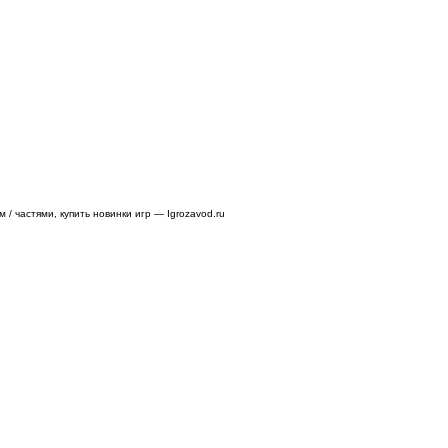
/ частями, купить новинки игр — Igrozavod.ru