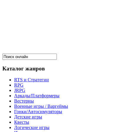
Каталог жанров
RTS и Стратегии
RPG
JRPG
Аркады/Платформеры
Вестерны
Военные игры / Варгеймы
Гонки/Автосимуляторы
Детские игры
Квесты
Логические игры