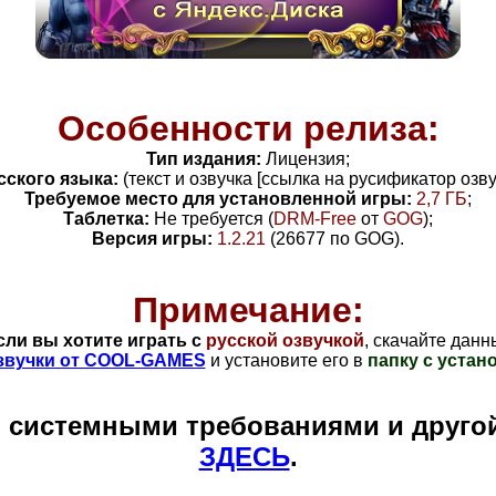
Особенности релиза:
Тип издания:
Лицензия;
сского языка:
(текст и озвучка [ссылка на русификатор озву
Требуемое место для установленной игры:
2,7 ГБ
;
Таблетка:
Не требуется (
DRM-Free
от
GOG
);
Версия игры:
1.2.21
(26677 по GOG
).
Примечание:
сли вы хотите играть с
русской озвучкой
, скачайте данн
звучки от COOL-GAMES
и установите его в
папку с устан
и системными требованиями и друго
ЗДЕСЬ
.