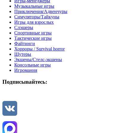
Игры-менеджеры
Музыкальные игры
Приключения/Адвенчуры
Симуляторы/Тайкуны
Игры для взрослых
Слэшеры
Спортивные игры
Тактические игры
Файтинги
Хорроры / Survival horror
Шутеры
Экшены/Стелс-экшены
Консольные игры
Игромания
Подписывайтесь: