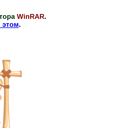
тора
WinRAR
.
 этом
.