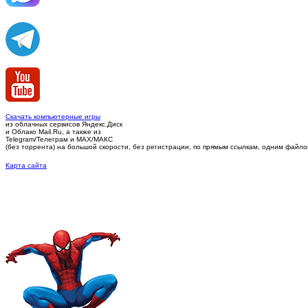
Скачать компьютерные игры
из облачных сервисов Яндекс.Диск
и Облако Mail.Ru, а также из
Telegram/Телеграм
и MAX/МАКС
(без торрента)
на большой скорости, без регистрации, по прямым ссылкам, одним файлом 
Карта сайта