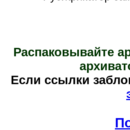
Распаковывайте а
архиват
Е
сли ссылки забл
П