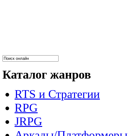
Каталог жанров
RTS и Стратегии
RPG
JRPG
Аркады/Платформеры