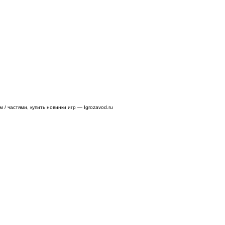
/ частями, купить новинки игр — Igrozavod.ru