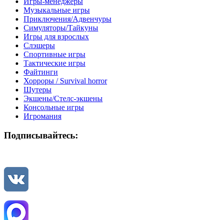
Игры-менеджеры
Музыкальные игры
Приключения/Адвенчуры
Симуляторы/Тайкуны
Игры для взрослых
Слэшеры
Спортивные игры
Тактические игры
Файтинги
Хорроры / Survival horror
Шутеры
Экшены/Стелс-экшены
Консольные игры
Игромания
Подписывайтесь: