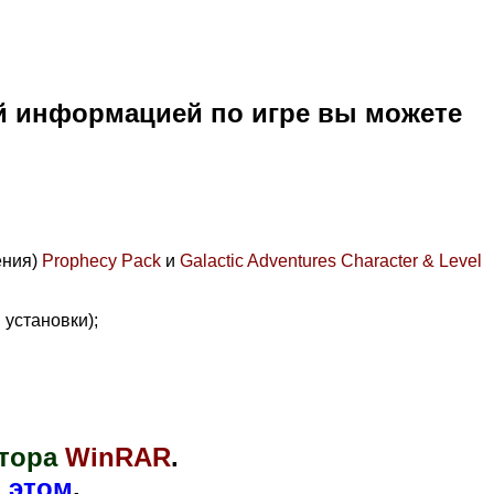
й информацией по игре вы можете
ения)
Prophecy Pack
и
Galactic Adventures Character & Level
установки);
тора
WinRAR
.
 этом
.