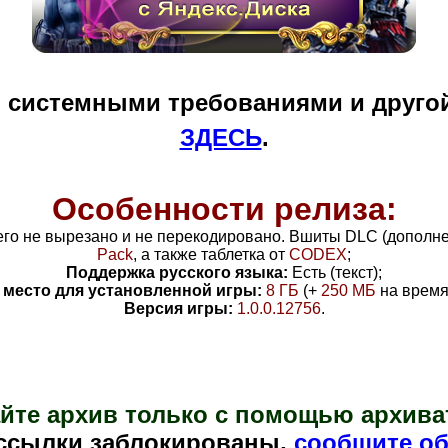
и системными требованиями и друго
ЗДЕСЬ
.
Особенности релиза:
его не вырезано и не перекодировано. Вшиты DLC (дополн
Pack
, а также таблетка от
CODEX
;
Поддержка русского языка:
Есть (текст);
 место для установленной игры:
8 ГБ
(+
250 МБ
на время 
Версия игры:
1.0.0.12756
.
йте архив только с помощью архива
ссылки заблокированы,
сообщите об