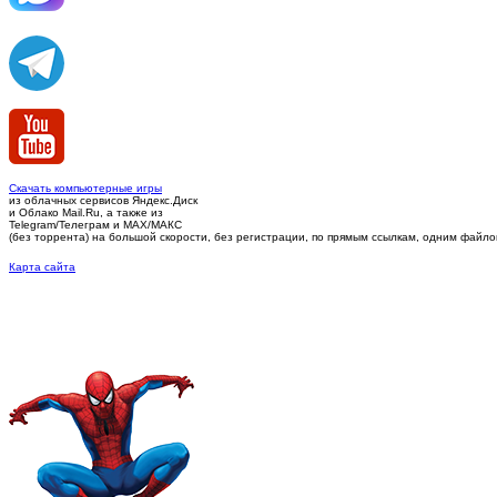
Скачать компьютерные игры
из облачных сервисов Яндекс.Диск
и Облако Mail.Ru, а также из
Telegram/Телеграм
и MAX/МАКС
(без торрента)
на большой скорости, без регистрации, по прямым ссылкам, одним файлом 
Карта сайта