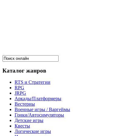
Каталог жанров
RTS и Стратегии
RPG
JRPG
Аркады/Платформеры
Вестерны
Военные игры / Варгеймы
Гонки/Автосимуляторы
Детские игры
Квесты
Логические игры