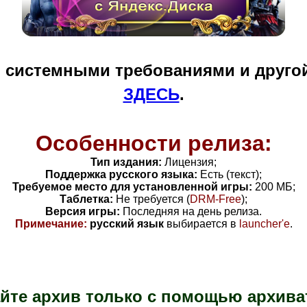
и системными требованиями и друго
ЗДЕСЬ
.
Особенности релиза:
Тип издания:
Лицензия
;
Поддержка русского языка:
Есть (текст);
Требуемое место для установленной игры:
200 МБ;
Таблетка:
Не требуется (
DRM-Free
)
;
Версия игры:
Последняя на день релиза.
Примечание:
русский язык
выбирается в
launcher'е
.
йте архив только с помощью архива