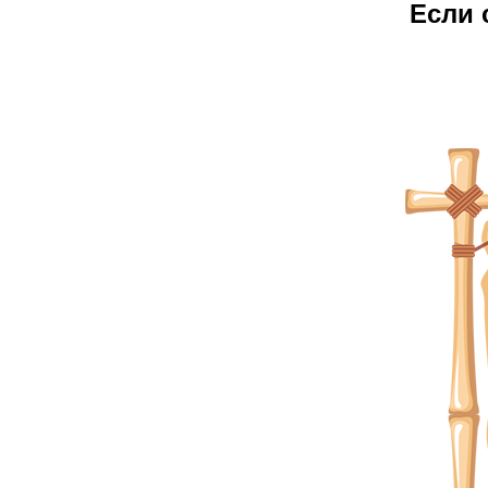
Е
сли 