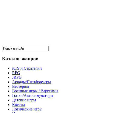
Каталог жанров
RTS и Стратегии
RPG
JRPG
Аркады/Платформеры
Вестерны
Военные игры / Варгеймы
Гонки/Автосимуляторы
Детские игры
Квесты
Логические игры