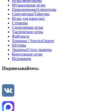
Игры-менеджеры
Музыкальные игры
Приключения/Адвенчуры
Симуляторы/Тайкуны
Игры для взрослых
Слэшеры
Спортивные игры
Тактические игры
Файтинги
Хорроры / Survival horror
Шутеры
Экшены/Стелс-экшены
Консольные игры
Игромания
Подписывайтесь: