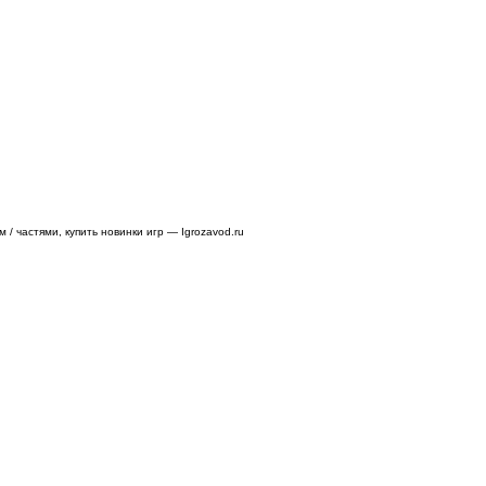
/ частями, купить новинки игр — Igrozavod.ru