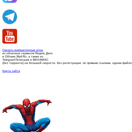
Скачать компьютерные игры
из облачных сервисов Яндекс.Диск
и Облако Mail.Ru, а также из
Telegram/Телеграм
и MAX/МАКС
(без торрента)
на большой скорости, без регистрации, по прямым ссылкам, одним файлом 
Карта сайта