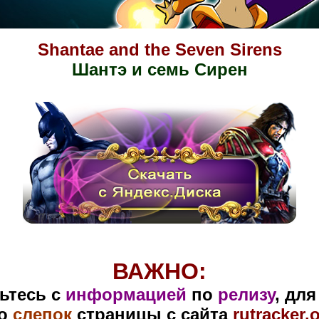
Shantae and the Seven Sirens
Шантэ и семь Сирен
ВАЖНО:
ьтесь с
информацией
по
релизу
, дл
то
слепок
страницы с сайта
rutracker.