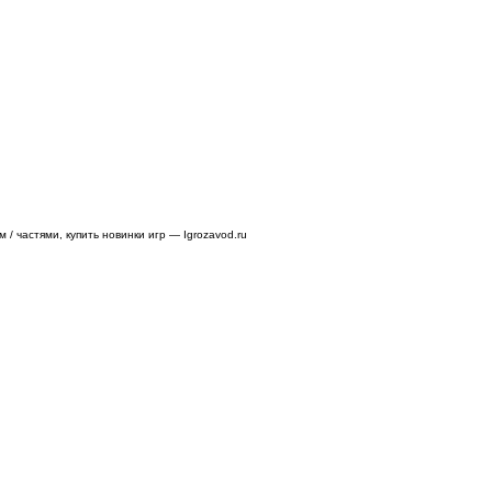
/ частями, купить новинки игр — Igrozavod.ru