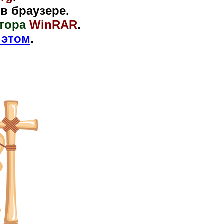
 браузере.
тора
WinRAR
.
 этом
.