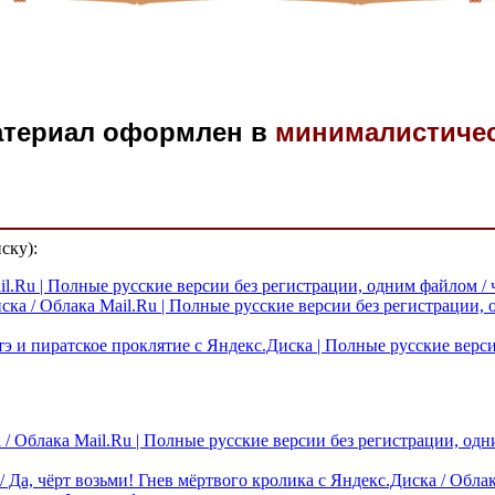
атериал оформлен в
минималистиче
ску):
l.Ru | Полные русские версии без регистрации, одним файлом / 
Диска / Облака Mail.Ru | Полные русские версии без регистрации,
Шантэ и пиратское проклятие с Яндекс.Диска | Полные русские вер
 / Облака Mail.Ru | Полные русские версии без регистрации, од
t / Да, чёрт возьми! Гнев мёртвого кролика с Яндекс.Диска / Обл