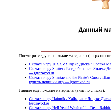
Данный м
Посмотрите другие похожие материалы (вверх по спи
Скачать игру 20XX с Яндекс.Диска / Облака Mai
Скачать игру Shatter / Раздробление с Яндекс.
— Igrozavod.ru
Скачать игру Shantae and the Pirate's Curse / 
купить новинки игр — Igrozavod.ru
Гляньте ещё похожие материалы (вниз по списку):
Скачать игру Haimrik / Хаймрик с Яндекс.Диска
Igrozavod.ru
Скачать игру Hell Yeah! Wrath of the Dead Rabbi