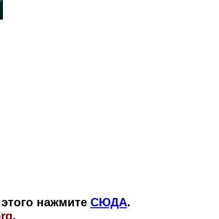
я этого нажмите
СЮДА
.
org
.