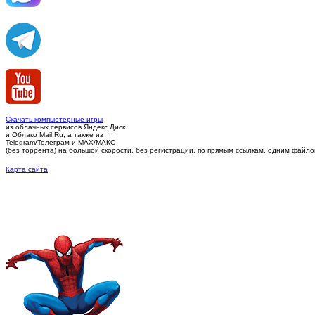
Скачать компьютерные игры
из облачных сервисов Яндекс.Диск
и Облако Mail.Ru, а также из
Telegram/Телеграм
и MAX/МАКС
(без торрента)
на большой скорости, без регистрации, по прямым ссылкам, одним файлом 
Карта сайта