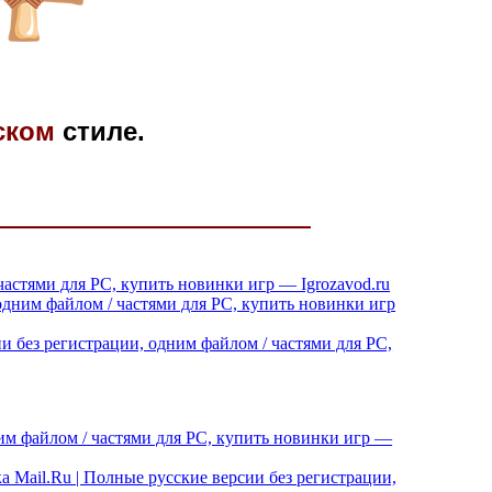
ском
стиле.
частями для PC, купить новинки игр — Igrozavod.ru
 одним файлом / частями для PC, купить новинки игр
сии без регистрации, одним файлом / частями для PC,
ним файлом / частями для PC, купить новинки игр —
ака Mail.Ru | Полные русские версии без регистрации,