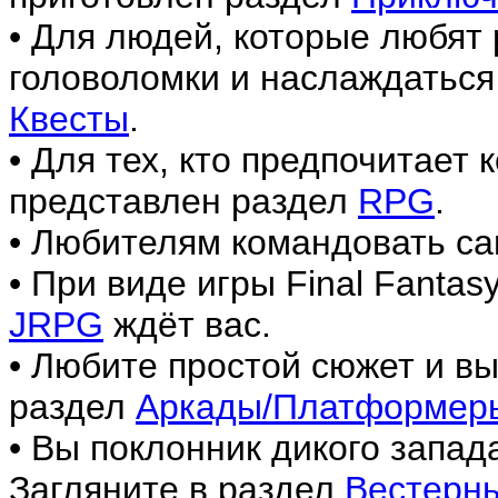
• Для людей, которые любят 
головоломки и наслаждаться
Квесты
.
• Для тех, кто предпочитает
представлен раздел
RPG
.
• Любителям командовать са
• При виде игры Final Fantas
JRPG
ждёт вас.
• Любите простой сюжет и в
раздел
Аркады/Платформер
• Вы поклонник дикого запа
Загляните в раздел
Вестерн