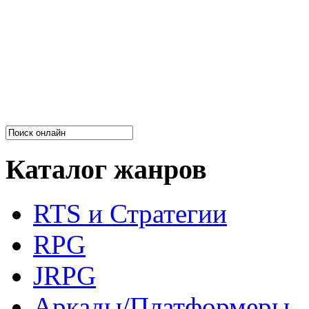
Каталог жанров
RTS и Стратегии
RPG
JRPG
Аркады/Платформеры