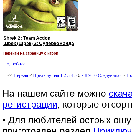
Shrek 2: Team Action
Шрек (Шрэк) 2: Суперкоманда
Перейти на страницу с игрой
Подробнее...
<<
Первая
<
Предыдущая
1
2
3
4
5
6
7
8
9
10
Следующая
>
По
На нашем сайте м
ожно
скач
регистрации
,
которые отсорт
• Для любителей острых ощу
приготовлен раздел
Приключ