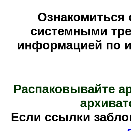
Ознакомиться 
системными тре
информацией по и
Распаковывайте а
архиват
Е
сли ссылки забл