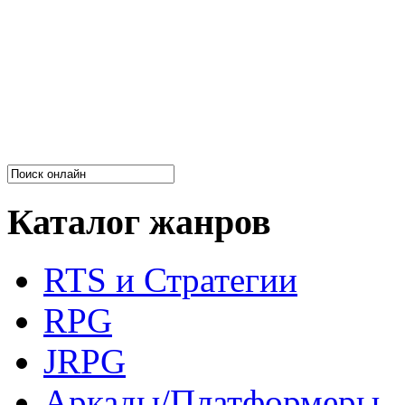
Каталог жанров
RTS и Стратегии
RPG
JRPG
Аркады/Платформеры