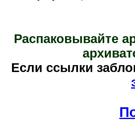
Распаковывайте а
архиват
Е
сли ссылки забл
П