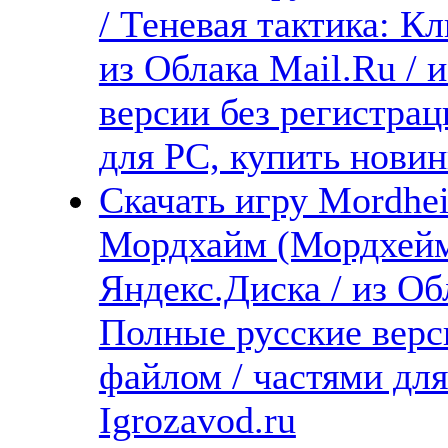
/ Теневая тактика: К
из Облака Mail.Ru / 
версии без регистрац
для PC, купить новин
Скачать игру Mordhei
Мордхайм (Мордхейм
Яндекс.Диска / из Обл
Полные русские верс
файлом / частями дл
Igrozavod.ru