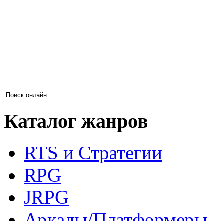
Каталог жанров
RTS и Стратегии
RPG
JRPG
Аркады/Платформеры