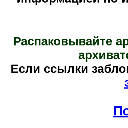
Распаковывайте а
архиват
Е
сли ссылки забл
П