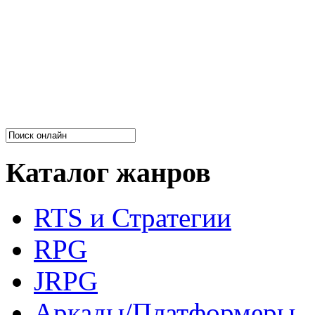
Каталог жанров
RTS и Стратегии
RPG
JRPG
Аркады/Платформеры