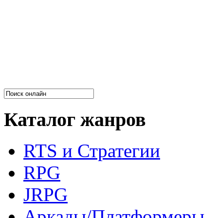
Каталог жанров
RTS и Стратегии
RPG
JRPG
Аркады/Платформеры