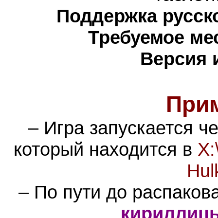
Поддержка русско
Требуемое ме
Версия 
При
– Игра запускается ч
который находится в
X:
Hul
– По пути до распаков
кириллиц