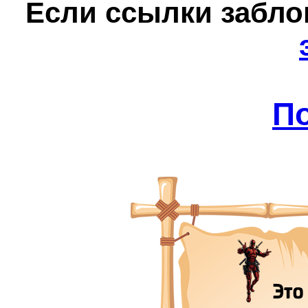
Е
сли ссылки забл
П