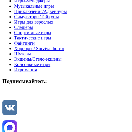
Игры-менеджеры
Музыкальные игры
Приключения/Адвенчуры
Симуляторы/Тайкуны
Игры для взрослых
Слэшеры
Спортивные игры
Тактические игры
Файтинги
Хорроры / Survival horror
Шутеры
Экшены/Стелс-экшены
Консольные игры
Игромания
Подписывайтесь: