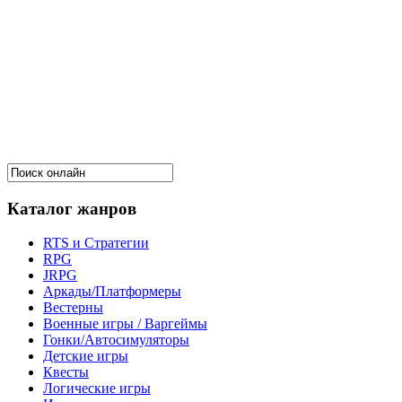
Каталог жанров
RTS и Стратегии
RPG
JRPG
Аркады/Платформеры
Вестерны
Военные игры / Варгеймы
Гонки/Автосимуляторы
Детские игры
Квесты
Логические игры