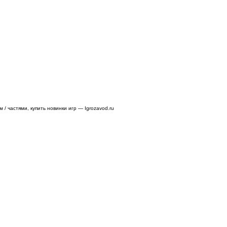
/ частями, купить новинки игр — Igrozavod.ru