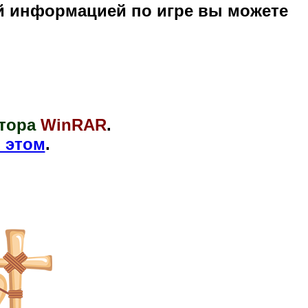
й информацией по игре вы можете
тора
WinRAR
.
 этом
.