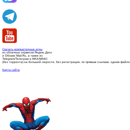
Скачать компьютерные игры
из облачных сервисов Яндекс.Диск
и Облако Mail.Ru, а также из
Telegram/Телеграм
и MAX/МАКС
(без торрента)
на большой скорости, без регистрации, по прямым ссылкам, одним файлом 
Карта сайта