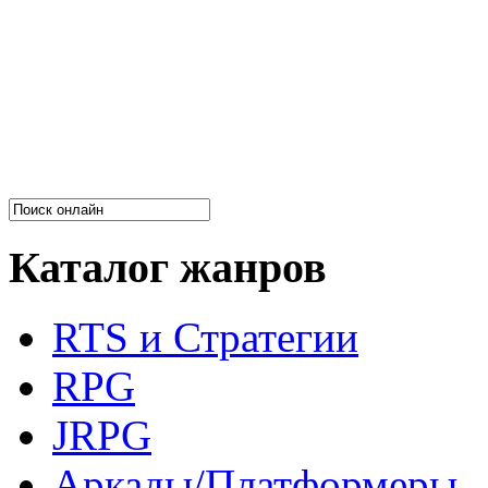
Каталог жанров
RTS и Стратегии
RPG
JRPG
Аркады/Платформеры