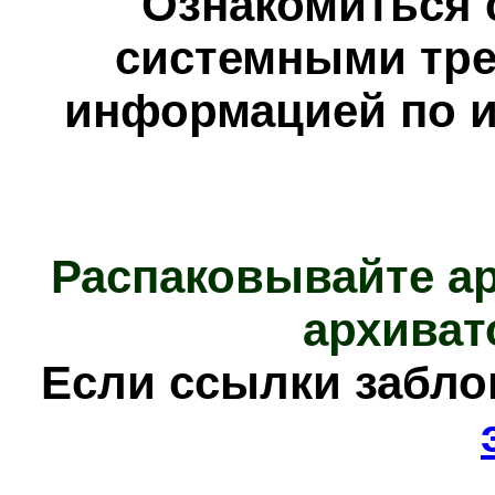
Ознакомиться 
системными тре
информацией по и
Распаковывайте а
архиват
Е
сли ссылки забл