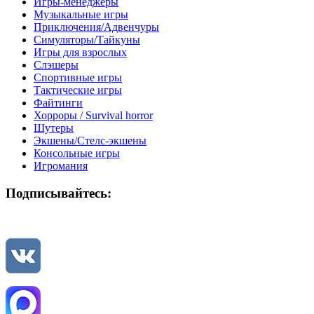
Игры-менеджеры
Музыкальные игры
Приключения/Адвенчуры
Симуляторы/Тайкуны
Игры для взрослых
Слэшеры
Спортивные игры
Тактические игры
Файтинги
Хорроры / Survival horror
Шутеры
Экшены/Стелс-экшены
Консольные игры
Игромания
Подписывайтесь: