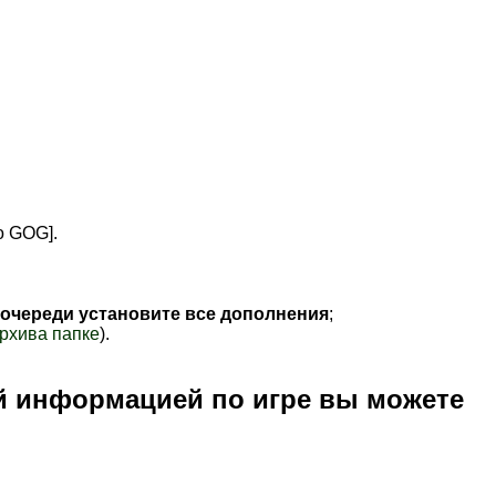
по GOG]
.
 очереди установите все дополнения
;
рхива папке
).
й информацией по игре вы можете