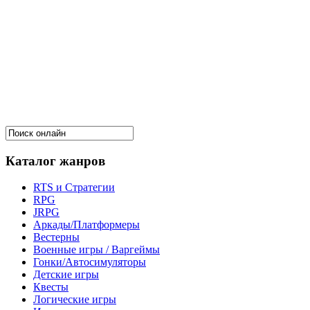
Каталог жанров
RTS и Стратегии
RPG
JRPG
Аркады/Платформеры
Вестерны
Военные игры / Варгеймы
Гонки/Автосимуляторы
Детские игры
Квесты
Логические игры