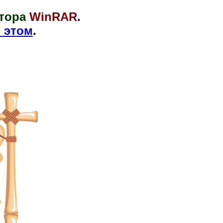
тора
WinRAR
.
 этом
.