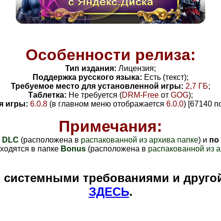
Особенности релиза:
Тип издания:
Лицензия;
Поддержка русского языка:
Есть (текст);
Требуемое место для установленной игры:
2
,7 ГБ
;
Таблетка:
Не требуется (
DRM-Free
от
GOG
);
я игры:
6.0.8
(в главном меню отображается
6.0.0
) [67140 
Примечания:
у
DLC
(расположена в
распакованной из архива папке
) и
по
ходятся в папке
B
onus
(расположена в
распакованной из а
и системными требованиями и друго
ЗДЕСЬ
.