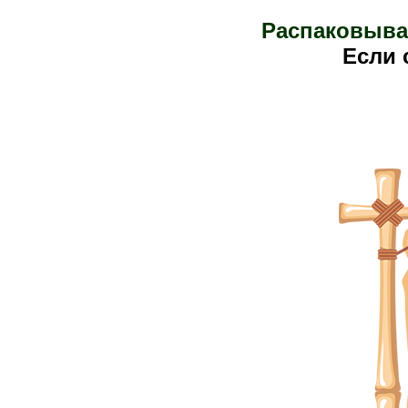
Распаковыва
Е
сли 