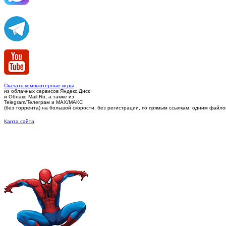
Скачать компьютерные игры
из облачных сервисов Яндекс.Диск
и Облако Mail.Ru, а также из
Telegram/Телеграм
и MAX/МАКС
(без торрента)
на большой скорости, без регистрации, по прямым ссылкам, одним файлом 
Карта сайта