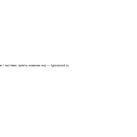
/ частями, купить новинки игр — Igrozavod.ru