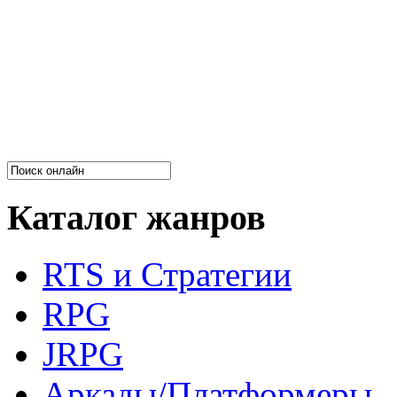
Каталог жанров
RTS и Стратегии
RPG
JRPG
Аркады/Платформеры