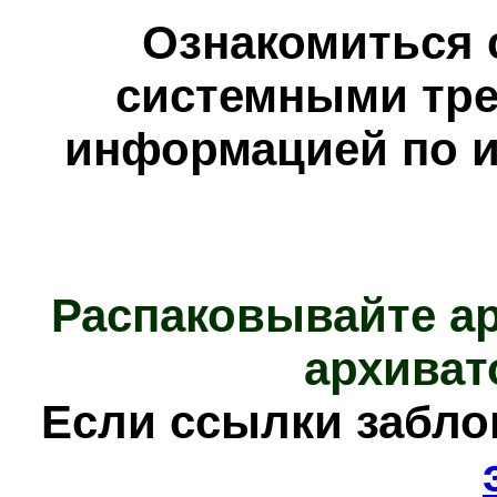
Ознакомиться 
системными тре
информацией по и
Распаковывайте а
архиват
Е
сли ссылки забл