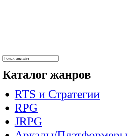
Каталог жанров
RTS и Стратегии
RPG
JRPG
Аркады/Платформеры