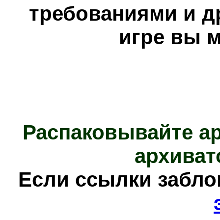
требованиями и д
игре вы 
Распаковывайте а
архиват
Е
сли ссылки забл