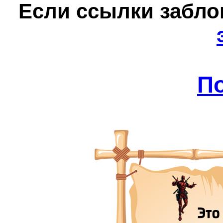
Е
сли ссылки забл
П