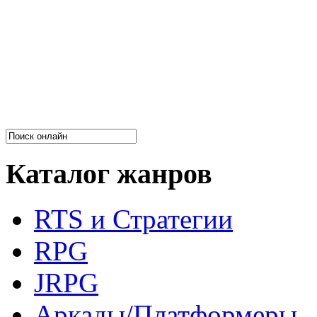
Каталог жанров
RTS и Стратегии
RPG
JRPG
Аркады/Платформеры