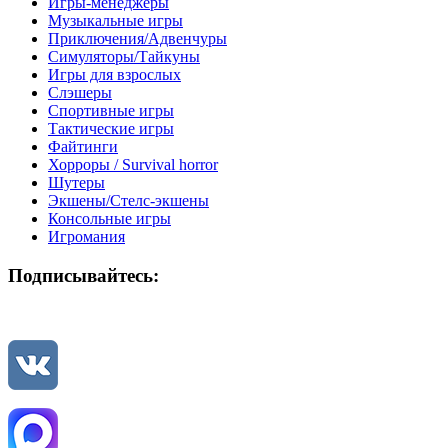
Игры-менеджеры
Музыкальные игры
Приключения/Адвенчуры
Симуляторы/Тайкуны
Игры для взрослых
Слэшеры
Спортивные игры
Тактические игры
Файтинги
Хорроры / Survival horror
Шутеры
Экшены/Стелс-экшены
Консольные игры
Игромания
Подписывайтесь: