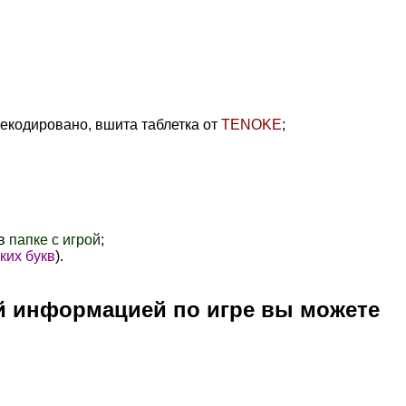
ерекодировано, вшита таблетка от
TENOKE
;
 в
папке с игрой
;
ких букв
).
й информацией по игре вы можете