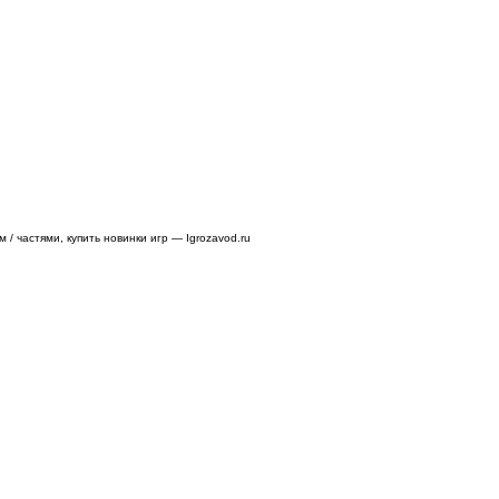
/ частями, купить новинки игр — Igrozavod.ru