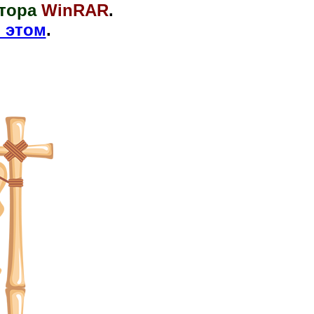
тора
WinRAR
.
 этом
.