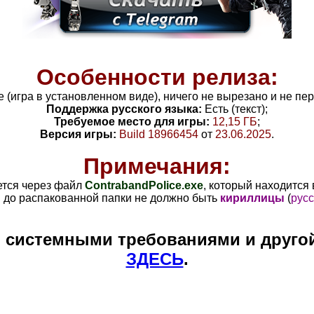
Особенности релиза:
le (игра в установленном виде), ничего не вырезано и не п
Поддержка русского языка:
Есть (текст);
Требуемое место для игры:
12,15 ГБ
;
Версия игры:
Build
18966454
от
23.06.2025
.
Примечания:
ется через файл
ContrabandPolice
.exe
, который находится
и до распакованной папки не должно быть
кириллицы
(
русс
и системными требованиями и друго
ЗДЕСЬ
.