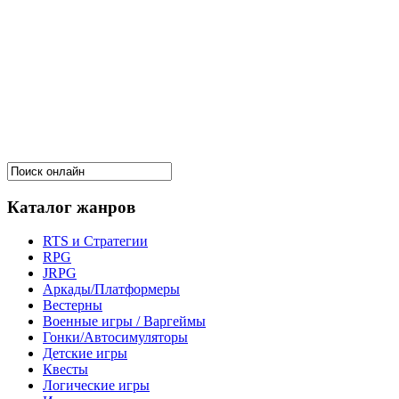
Каталог жанров
RTS и Стратегии
RPG
JRPG
Аркады/Платформеры
Вестерны
Военные игры / Варгеймы
Гонки/Автосимуляторы
Детские игры
Квесты
Логические игры