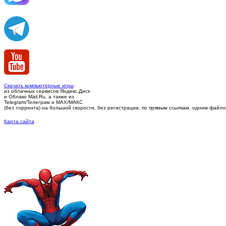
Скачать компьютерные игры
из облачных сервисов Яндекс.Диск
и Облако Mail.Ru, а также из
Telegram/Телеграм
и MAX/МАКС
(без торрента)
на большой скорости, без регистрации, по прямым ссылкам, одним файлом 
Карта сайта