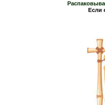
Распаковыва
Е
сли 