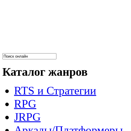
Каталог жанров
RTS и Стратегии
RPG
JRPG
Аркады/Платформеры