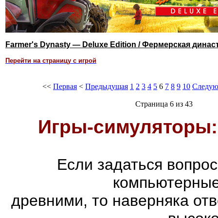
Farmer's Dynasty — Deluxe Edition / Фермерская дин
Перейти на страницу с игрой
<<
Первая
<
Предыдущая
1
2
3
4
5
6
7
8
9
10
Следу
Страница 6 из 43
Игры-симуляторы:
Если задаться вопро
компьютерные
древними, то наверняка отв