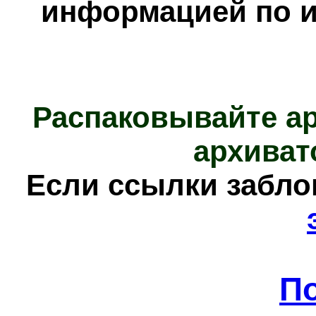
информацией по и
Распаковывайте а
архиват
Е
сли ссылки забл
П