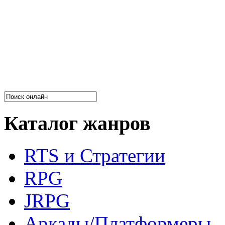
Каталог жанров
RTS и Стратегии
RPG
JRPG
Аркады/Платформеры